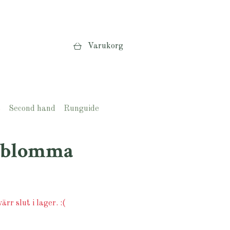
Varukorg
s
Second hand
Runguide
itblomma
rr slut i lager. :(