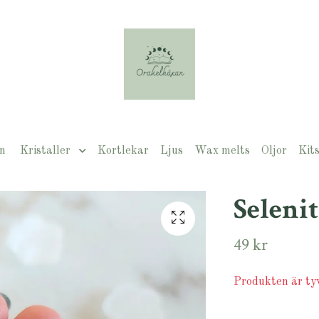
n
Kristaller
Kortlekar
Ljus
Wax melts
Oljor
Kit
Selen
49 kr
Produkten är tyvä