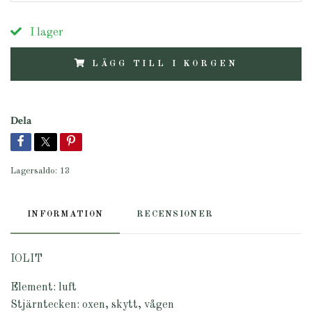
I lager
LÄGG TILL I KORGEN
Dela
Lagersaldo:
13
INFORMATION
RECENSIONER
IOLIT
Element: luft
Stjärntecken: oxen, skytt, vågen