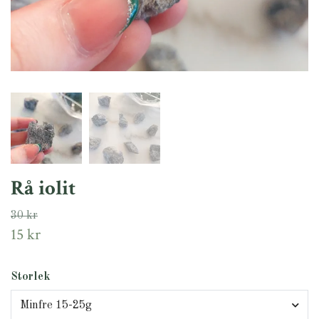
Rå iolit
30 kr
15 kr
Storlek
Minfre 15-25g