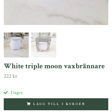
White triple moon vaxbrännare
222 kr
I lager
LÄGG TILL I KORGEN